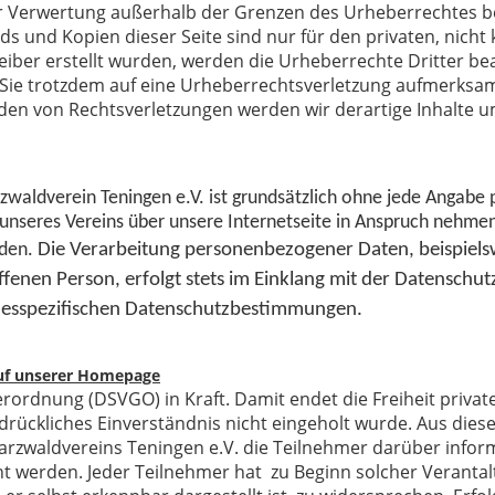
er Verwertung außerhalb der Grenzen des Urheberrechtes b
ads und Kopien dieser Seite sind nur für den privaten, nich
treiber erstellt wurden, werden die Urheberrechte Dritter b
en Sie trotzdem auf eine Urheberrechtsverletzung aufmerksa
en von Rechtsverletzungen werden wir derartige Inhalte 
zwaldverein Teningen e.V. ist grundsätzlich ohne jede Angab
 unseres Vereins über unsere Internetseite in Anspruch nehme
rden.
Die Verarbeitung personenbezogener Daten, beispielsw
fenen Person, erfolgt stets im Einklang mit der Datensch
desspezifischen Datenschutzbestimmungen.
auf unserer Homepage
rordnung (DSVGO) in Kraft. Damit endet die Freiheit private
drückliches Einverständnis nicht eingeholt wurde. Aus die
zwaldvereins Teningen e.V. die Teilnehmer darüber infor
ht werden. Jeder Teilnehmer hat zu Beginn solcher Verant