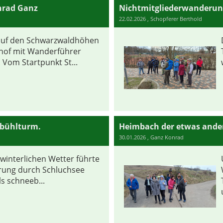
nrad Ganz
Nichtmitgliederwanderun
22.02.2026
, Schopferer Berthold
uf den Schwarzwaldhöhen
of mit Wanderführer
 Vom Startpunkt St...
nbühlturm.
30.01.2026
, Ganz Konrad
winterlichen Wetter führte
rung durch Schluchsee
ls schneeb...