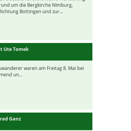
rund um die Bergkirche NImburg,
Richtung Bottingen und zur...
t Ute Tomek
swanderer waren am Freitag 8. Mai bei
mend un...
nrad Ganz