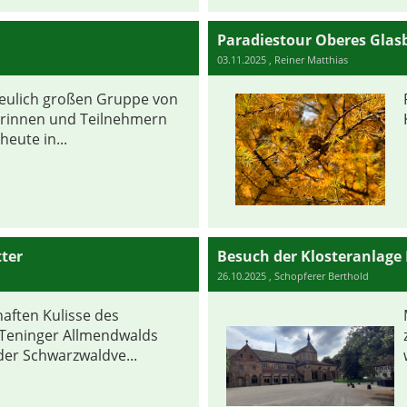
Paradiestour Oberes Glasb
03.11.2025
, Reiner Matthias
freulich großen Gruppe von
rinnen und Teilnehmern
heute in...
ter
26.10.2025
, Schopferer Berthold
aften Kulisse des
 Teninger Allmendwalds
der Schwarzwaldve...