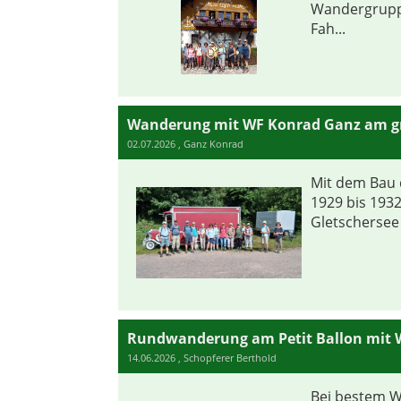
Wandergrupp
Fah...
02.07.2026
, Ganz Konrad
Mit dem Bau 
1929 bis 193
Gletschersee 
Rundwanderung am Petit Ballon mit W
14.06.2026
, Schopferer Berthold
Bei bestem W