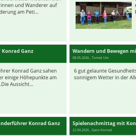
innen und Wanderer auf
erung am Peti...
 Konrad Ganz
Wandern und Bewegen mi
08.05.2026
, Tomek Ute
ührer Konrad Ganz sahen
6 gut gelaunte Gesundheit
er einige Höhepunkte am
sonnigem Wetter in der All
Die Aussicht...
nderführer Konrad Ganz
Spielenachmittag mit Ko
22.04.2026
, Ganz Konrad