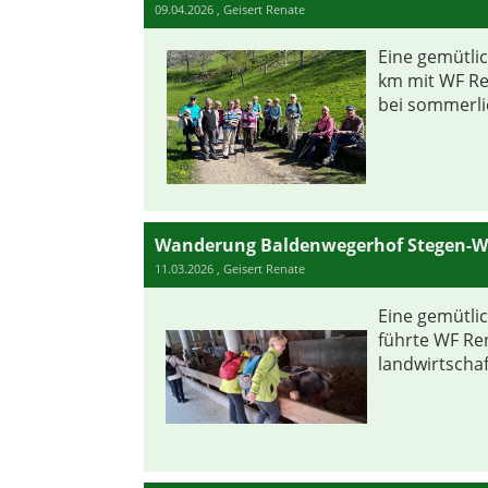
09.04.2026
, Geisert Renate
Eine gemütli
km mit WF Re
bei sommerli
Wanderung Baldenwegerhof Stegen-Wi
11.03.2026
, Geisert Renate
Eine gemütli
führte WF Re
landwirtschaf