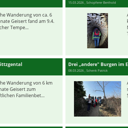
15.03.2026
, Schopferer Berthold
che Wanderung von ca. 6
nate Geisert fand am 9.4.
cher Tempe...
ttzgental
Drei „andere" Burgen im E
08.03.2026
, Schenk Patrick
che Wanderung von 6 km
nate Geisert zum
tlichen Familienbet...