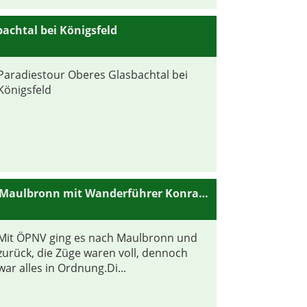
achtal bei Königsfeld
Paradiestour Oberes Glasbachtal bei
Königsfeld
Besuch der Klosteranlage Maulbronn mit Wanderführer Konrad Ganz.
Mit ÖPNV ging es nach Maulbronn und
zurück, die Züge waren voll, dennoch
war alles in Ordnung.Di...