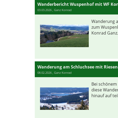
Wanderbericht Wuspenhof mit WF Ko
03.03.2026
, Ganz Konrad
Wanderung a
zum Wuspenh
Konrad Ganz.
Wanderung am Schluchsee mit Riese
08.02.2026
, Ganz Konrad
Bei schönem 
diese Wande
hinauf auf tei