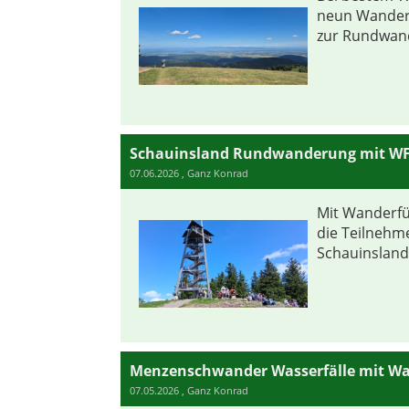
neun Wander
zur Rundwand
Schauinsland Rundwanderung mit WF
07.06.2026
, Ganz Konrad
Mit Wanderf
die Teilnehm
Schauinsland.
Menzenschwander Wasserfälle mit Wa
07.05.2026
, Ganz Konrad