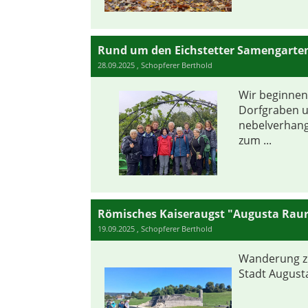
Rund um den Eichstetter Samengarte
28.09.2025
, Schopferer Berthold
Wir beginnen
Dorfgraben u
nebelverhan
zum ...
Römisches Kaiseraugst "Augusta Raur
19.09.2025
, Schopferer Berthold
Wanderung z
Stadt Augusta