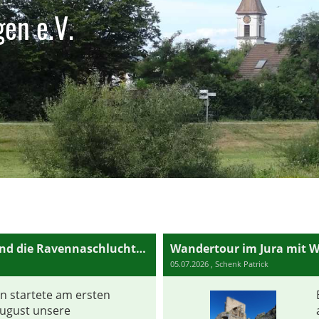
en e.V.
Rundwanderung durch das Löffeltal und die Ravennaschlucht mit WF Ruth Buchner
Wandertour im Jura mit W
05.07.2026
, Schenk Patrick
n startete am ersten
ugust unsere