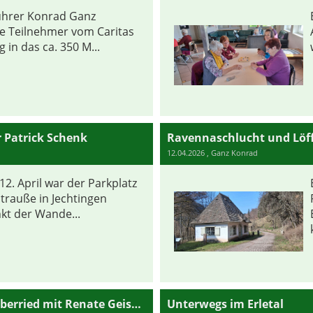
ührer Konrad Ganz
e Teilnehmer vom Caritas
 in das ca. 350 M...
 Patrick Schenk
Ravennaschlucht und Löff
12.04.2026
, Ganz Konrad
2. April war der Parkplatz
trauße in Jechtingen
t der Wande...
Wochentagswanderung Kirchzarten-Oberried mit Renate Geisert
Unterwegs im Erletal