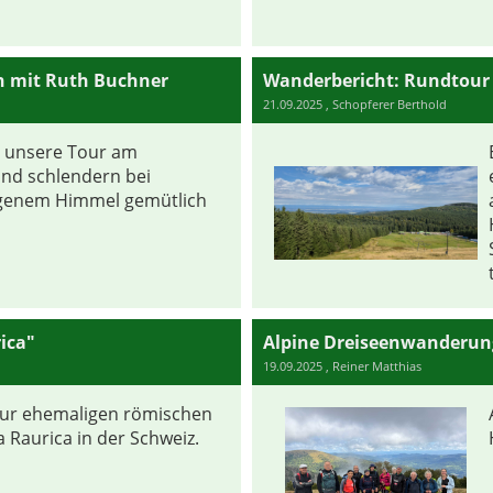
n mit Ruth Buchner
21.09.2025
, Schopferer Berthold
 unsere Tour am
nd schlendern bei
genem Himmel gemütlich
ica"
Alpine Dreiseenwanderun
19.09.2025
, Reiner Matthias
ur ehemaligen römischen
 Raurica in der Schweiz.