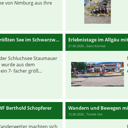
e von Nimburg aus ihre
Wanderung mit WF Konrad Ganz am größten See im Schwarzwald
Erlebnistage im Allgäu m
21.06.2026
, Ganz Konrad
der Schluchsee Staumauer
2 wurde aus dem
ein 7- facher größ...
F Berthold Schopferer
Wandern und Bewegen mi
12.06.2026
, Tomek Ute
anderwetter machten sich